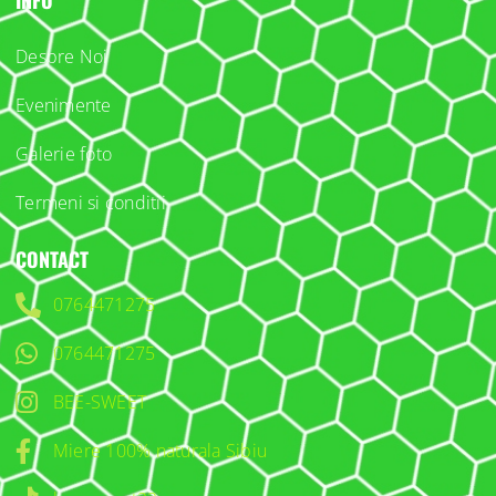
INFO
Despre Noi
Evenimente
Galerie foto
Termeni si conditii
CONTACT
0764471275
0764471275
BEE-SWEET
Miere 100% naturala Sibiu