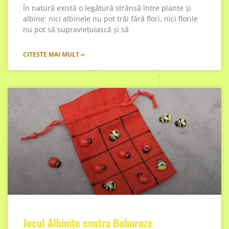
În natură există o legătură strânsă între plante și
albine: nici albinele nu pot trăi fără flori, nici florile
nu pot să supraviețuiască și să
CITESTE MAI MULT »
Jocul Albinițe contra Buburuze