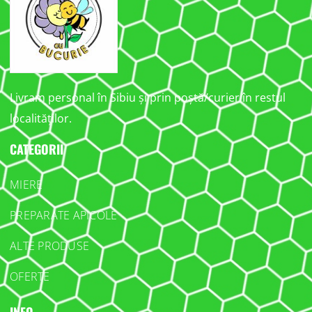
Livram personal în Sibiu și prin poștă/curier în restul
localităților.
CATEGORII
MIERE
PREPARATE APICOLE
ALTE PRODUSE
OFERTE