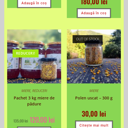
180,00
lei
Adaugă în coș
Adaugă în coș
OUT OF STOCK
REDUCERI!
MIERE
,
REDUCERI
MIERE
Pachet 3 kg miere de
Polen uscat – 300 g
pădure
30,00
lei
120,00
lei
135,00
lei
Citește mai mult