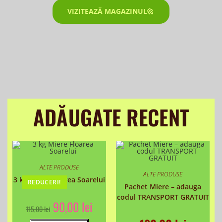
VIZITEAZĂ MAGAZINUL
ADĂUGATE RECENT
ALTE PRODUSE
ALTE PRODUSE
3 kg Miere Floarea Soarelui
REDUCERI!
Pachet Miere – adauga
codul TRANSPORT GRATUIT
90,00
lei
115,00
lei