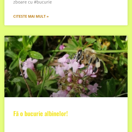
zboare cu #bucurie
CITESTE MAI MULT »
Fă o bucurie albinelor!