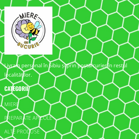
Livram personal în Sibiu și prin poștă/curier în restul
localităților.
CATEGORII
MIERE
PREPARATE APICOLE
ALTE PRODUSE