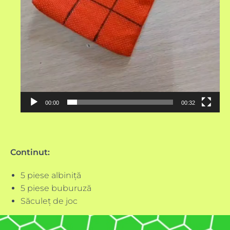
00:00
00:32
Continut:
5 piese albiniță
5 piese buburuză
Săculeț de joc