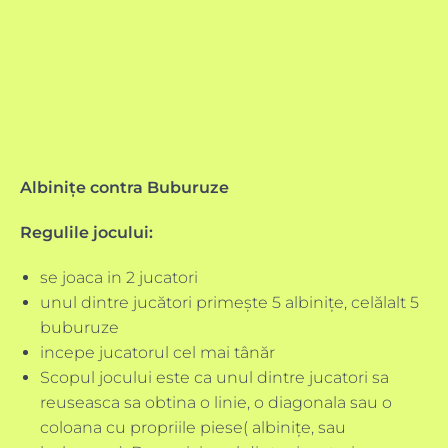
Albinițe contra Buburuze
Regulile jocului:
se joaca in 2 jucatori
unul dintre jucători primește 5 albinițe, celălalt 5
buburuze
incepe jucatorul cel mai tânăr
Scopul jocului este ca unul dintre jucatori sa
reuseasca sa obtina o linie, o diagonala sau o
coloana cu propriile piese( albinițe, sau