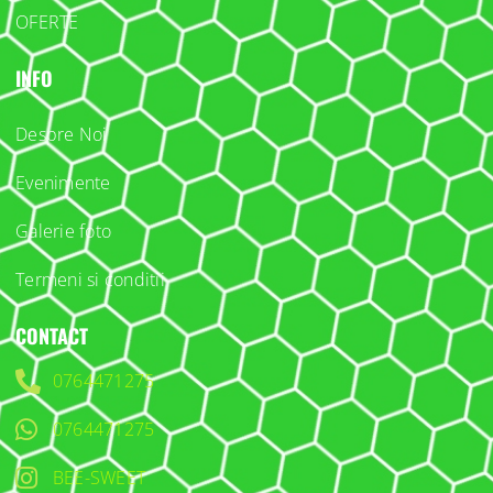
OFERTE
INFO
Despre Noi
Evenimente
Galerie foto
Termeni si conditii
CONTACT
0764471275
0764471275
BEE-SWEET