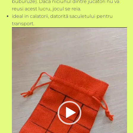
buburuze). Daca niciunul dintre jucatori nu va
reusi acest lucru, jocul se reia.
ideal in calatorii, datorită saculetului pentru
transport.
Player
video