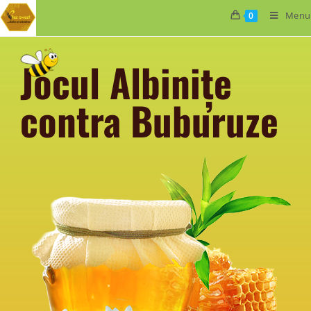
Menu
0
Jocul Albinițe
contra Buburuze