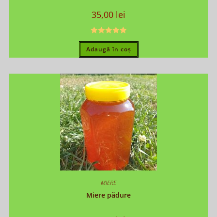
35,00
lei
Evaluat la
Adaugă în coș
5.00
din 5
MIERE
Miere pădure