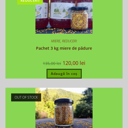
REDUCERI!
MIERE
,
REDUCERI
Pachet 3 kg miere de pădure
120,00
lei
135,00
lei
Adaugă în coș
OUT OF STOCK