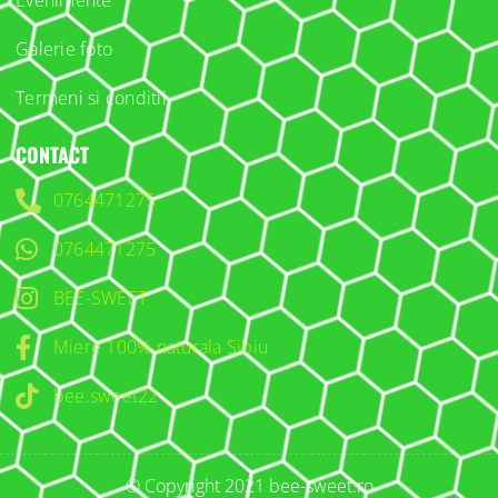
Evenimente
Galerie foto
Termeni si conditii
CONTACT
0764471275
0764471275
BEE-SWEET
Miere 100% naturala Sibiu
bee.sweet22
© Copyright 2021 bee-sweet.ro