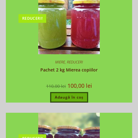
REDUCERI!
MIERE
,
REDUCERI
Pachet 2 kg Mierea copiilor
100,00
lei
110,00
lei
Adaugă în coș