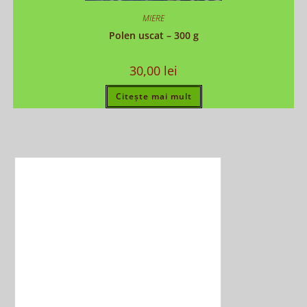
MIERE
Polen uscat – 300 g
30,00
lei
Citește mai mult