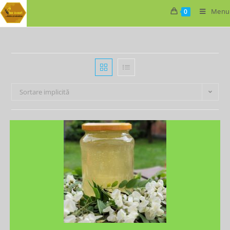
Menu
0
Sortare implicită