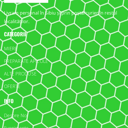
Livram personal în Sibiu și prin poștă/curier în restul
localităților.
CATEGORII
MIERE
PREPARATE APICOLE
ALTE PRODUSE
OFERTE
INFO
Despre Noi