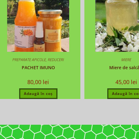
PREPARATE APICOLE
,
REDUCERI
MIERE
PACHET IMUNO
Miere de sal
80,00
lei
45,00
lei
Adaugă în coș
Adaugă în co