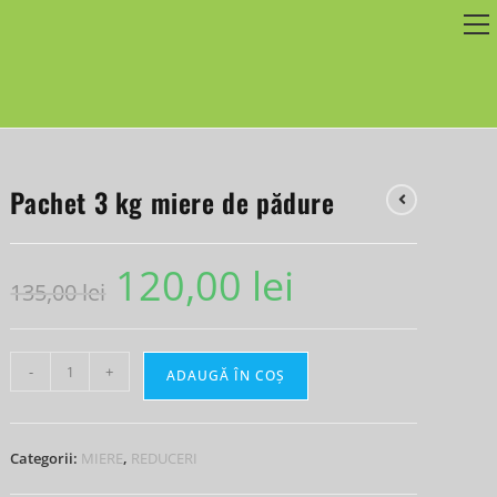
Pachet 3 kg miere de pădure
120,00
lei
135,00
lei
-
+
ADAUGĂ ÎN COȘ
Categorii:
MIERE
,
REDUCERI