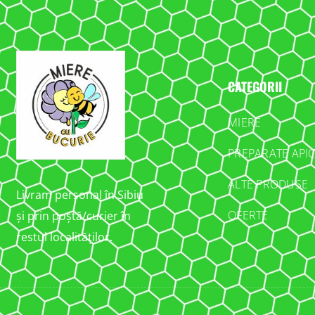
CATEGORII
MIERE
PREPARATE API
ALTE PRODUSE
Livram personal în Sibiu
OFERTE
și prin poștă/curier în
restul localităților.