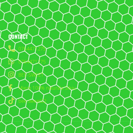
CONTACT
0764471275
0764471275
BEE-SWEET
Miere 100% naturala Sibiu
bee.sweet22