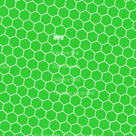
INFO
Despre Noi
COLE
Evenimente
Galerie foto
Termeni si conditii
© Copyright 2021 bee-sweet.ro