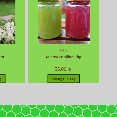
MIERE
câm
Mierea copiilor 1 kg
55,00
lei
ș
Adaugă în coș