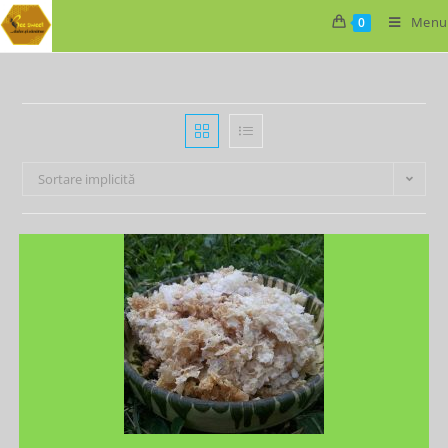
Menu
0
Sortare implicită