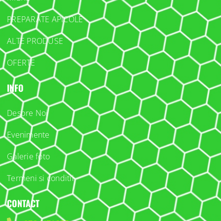
PREPARATE APICOLE
ALTE PRODUSE
OFERTE
INFO
Despre Noi
Evenimente
Galerie foto
Termeni si conditii
CONTACT