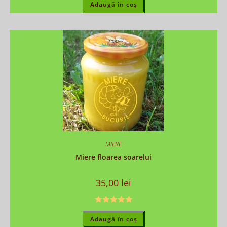
Adaugă în coș
MIERE
Miere floarea soarelui
35,00
lei
Evaluat la
Adaugă în coș
5.00
din 5