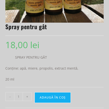
Spray pentru gât
18,00
lei
SPRAY PENTRU GÂT
Conține: apă, miere, propolis, extract mentă,
20 ml
-
+
ADAUGĂ ÎN COȘ