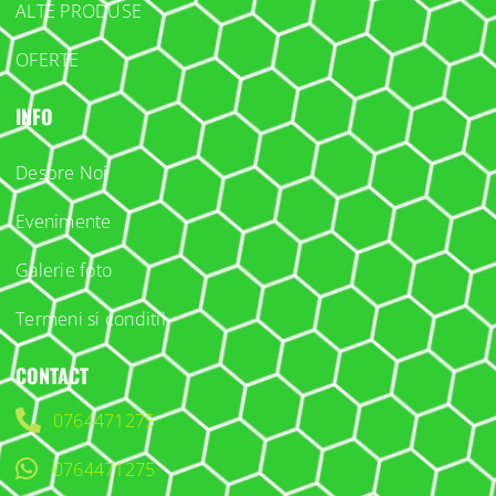
ALTE PRODUSE
OFERTE
INFO
Despre Noi
Evenimente
Galerie foto
Termeni si conditii
CONTACT
0764471275
0764471275