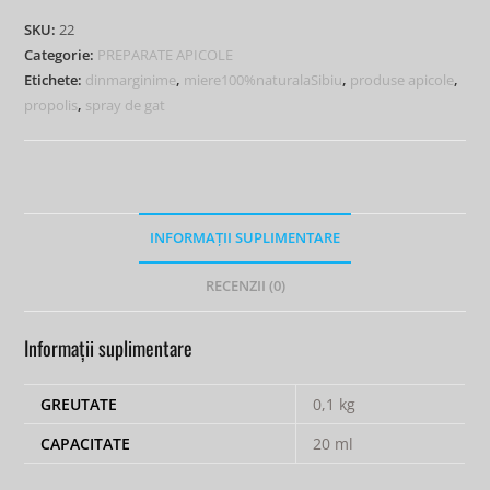
SKU:
22
Categorie:
PREPARATE APICOLE
Etichete:
dinmarginime
,
miere100%naturalaSibiu
,
produse apicole
,
propolis
,
spray de gat
INFORMAȚII SUPLIMENTARE
RECENZII (0)
Informații suplimentare
GREUTATE
0,1 kg
CAPACITATE
20 ml