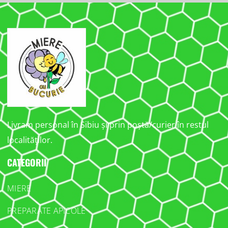
Livram personal în Sibiu și prin poștă/curier în restul
localităților.
CATEGORII
MIERE
PREPARATE APICOLE