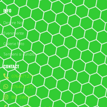
INFO
Despre Noi
Evenimente
Galerie foto
Termeni si conditii
CONTACT
0764471275
0764471275
BEE-SWEET