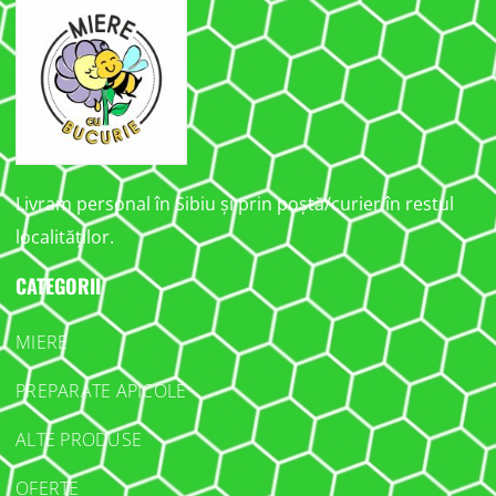
Livram personal în Sibiu și prin poștă/curier în restul
localităților.
CATEGORII
MIERE
PREPARATE APICOLE
ALTE PRODUSE
OFERTE