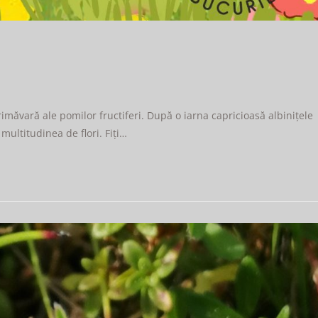
rimăvară ale pomilor fructiferi. După o iarna capricioasă albinițele
ultitudinea de flori. Fiți…