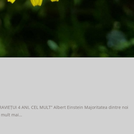
EȚUI 4 ANI, CEL MULT” Albert Einstein Majoritatea dintre noi
t, mult mai…