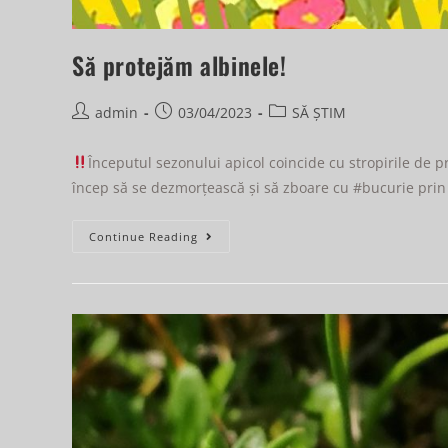
Să protejăm albinele!
admin
03/04/2023
SĂ ȘTIM
Începutul sezonului apicol coincide cu stropirile de p
încep să se dezmorțească și să zboare cu #bucurie prin m
Continue Reading