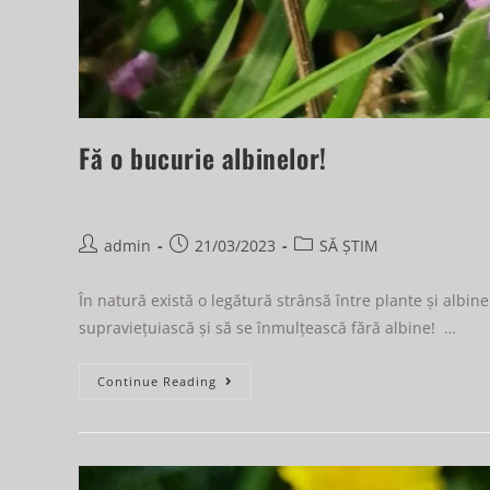
Fă o bucurie albinelor!
admin
21/03/2023
SĂ ȘTIM
În natură există o legătură strânsă între plante și albine: 
supraviețuiască și să se înmulțească fără albine! …
Continue Reading