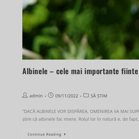
Albinele – cele mai importante fiinte
admin
09/11/2022
SĂ ȘTIM
”DACĂ ALBINELE VOR DISPĂREA, OMENIREA VA MAI SUPRAVI
știm că albinele fac miere. Rolul lor în natură e, de fap
Continue Reading