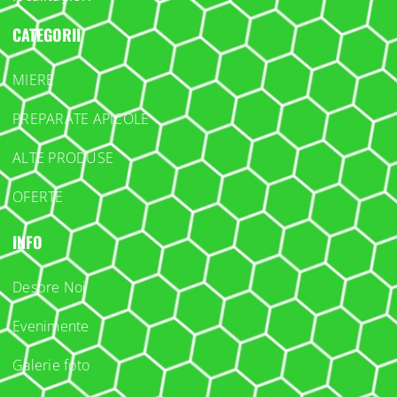
CATEGORII
MIERE
PREPARATE APICOLE
ALTE PRODUSE
OFERTE
INFO
Despre Noi
Evenimente
Galerie foto