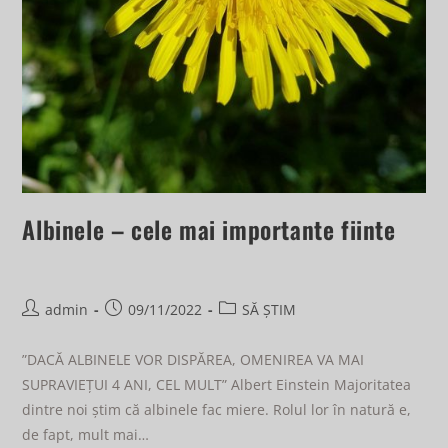
Albinele – cele mai importante fiinte
admin
09/11/2022
SĂ ȘTIM
”DACĂ ALBINELE VOR DISPĂREA, OMENIREA VA MAI
SUPRAVIEȚUI 4 ANI, CEL MULT” Albert Einstein Majoritatea
dintre noi știm că albinele fac miere. Rolul lor în natură e,
de fapt, mult mai…